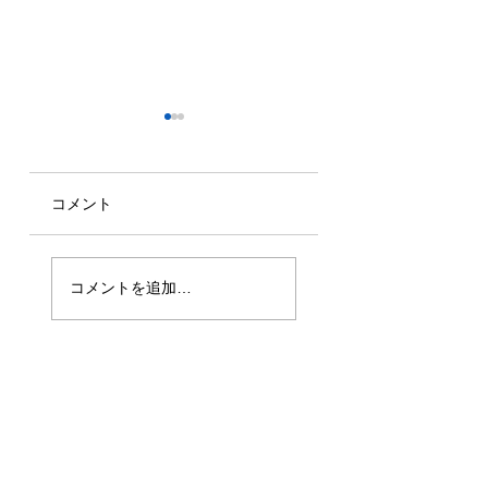
コメント
2026年7月16日
2026年6月30日
技能実習生1名入
技能実習生1名入
コメントを追加…
国！
国！