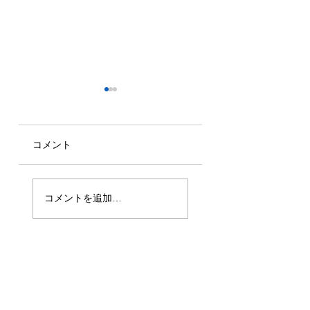
コメント
2026年7月16日
2026年6月30日
技能実習生1名入
技能実習生1名入
コメントを追加…
国！
国！