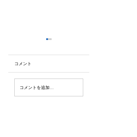
コメント
2026年7月16日
2026年6月30日
技能実習生1名入
技能実習生1名入
コメントを追加…
国！
国！