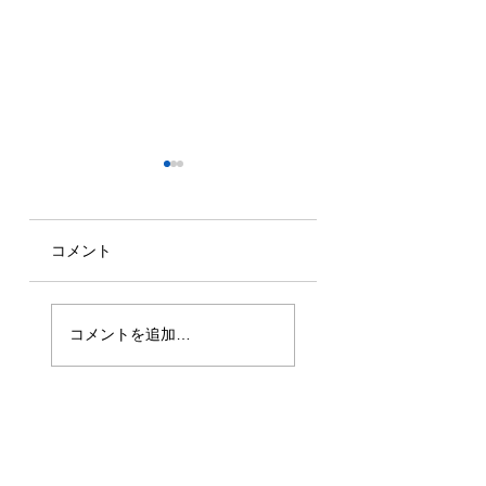
コメント
2026年7月16日
2026年6月30日
技能実習生1名入
技能実習生1名入
コメントを追加…
国！
国！